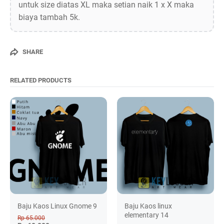
untuk size diatas XL maka setian naik 1 x X maka
biaya tambah 5k.
SHARE
RELATED PRODUCTS
Baju Kaos Linux Gnome 9
Baju Kaos linux
elementary 14
Rp 65.000