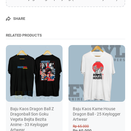
SHARE
RELATED PRODUCTS
Baju Kaos Dragon Ball Z
Baju Kaos Kame House
Dragonball Son Goku
Dragon Ball - 25 Keylogger
Vegeta Bejita Bezita
Artwear
Anime - 33 Keylogger
Rp 65.000
Artwear
Rp 60.000