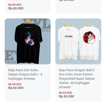
Rp 65.000
Rp 60.000
Baju Kaos Son Goku
Baju Kaos Dragon Ball Z
Saiyan Dragon ball z - 6
Son Goku Awan Kinton
Keylogger Artwear
Dragonball Super Saiyan
Anime - 40 Keylogger
Rp 65.000
Artwear
Rp 60.000
Rp 65.000
Rp 60.000