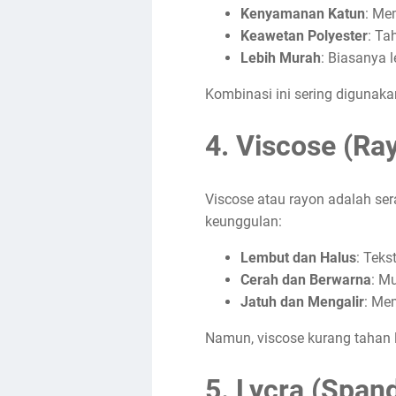
Kenyamanan Katun
: Me
Keawetan Polyester
: Ta
Lebih Murah
: Biasanya 
Kombinasi ini sering digunak
4.
Viscose (Ra
Viscose atau rayon adalah sera
keunggulan:
Lembut dan Halus
: Teks
Cerah dan Berwarna
: M
Jatuh dan Mengalir
: Me
Namun, viscose kurang tahan 
5.
Lycra (Span