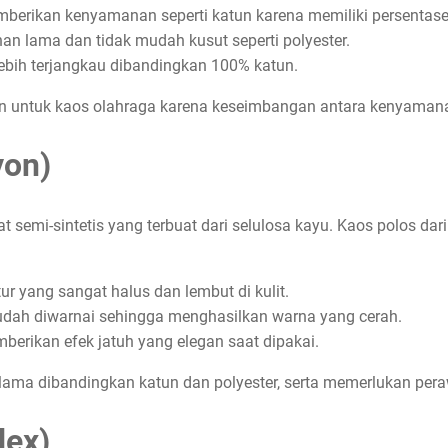
mberikan kenyamanan seperti katun karena memiliki persentase 
han lama dan tidak mudah kusut seperti polyester.
lebih terjangkau dibandingkan 100% katun.
an untuk kaos olahraga karena keseimbangan antara kenyaman
yon)
t semi-sintetis yang terbuat dari selulosa kayu. Kaos polos dar
tur yang sangat halus dan lembut di kulit.
udah diwarnai sehingga menghasilkan warna yang cerah.
mberikan efek jatuh yang elegan saat dipakai.
lama dibandingkan katun dan polyester, serta memerlukan per
dex)