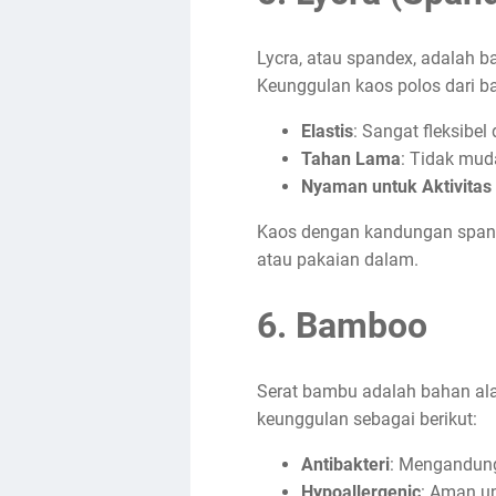
Lycra, atau spandex, adalah b
Keunggulan kaos polos dari bah
Elastis
: Sangat fleksibe
Tahan Lama
: Tidak mud
Nyaman untuk Aktivitas 
Kaos dengan kandungan spande
atau pakaian dalam.
6.
Bamboo
Serat bambu adalah bahan ala
keunggulan sebagai berikut:
Antibakteri
: Mengandung
Hypoallergenic
: Aman un