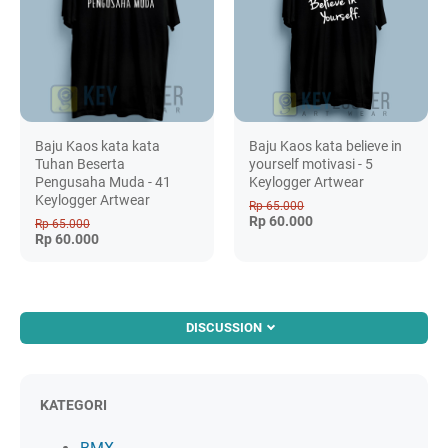
Baju Kaos kata kata
Baju Kaos kata believe in
Tuhan Beserta
yourself motivasi - 5
Pengusaha Muda - 41
Keylogger Artwear
Keylogger Artwear
Rp 65.000
Rp 60.000
Rp 65.000
Rp 60.000
DISCUSSION
KATEGORI