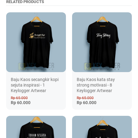
RELATED PRODUCTS
Baju Kaos secangkir kopi
Baju Kaos kata stay
sejuta inspirasi - 1
strong motivasi - 8
Keylogger Artwear
Keylogger Artwear
Rp 65.000
Rp 65.000
Rp 60.000
Rp 60.000