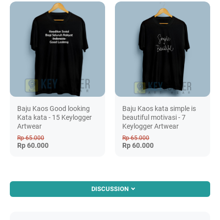
Baju Kaos Good looking
Baju Kaos kata simple is
Kata kata - 15 Keylogger
beautiful motivasi - 7
Artwear
Keylogger Artwear
Rp 65.000
Rp 65.000
Rp 60.000
Rp 60.000
DISCUSSION