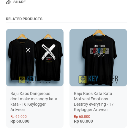
SHARE
RELATED PRODUCTS
Baju Kaos Dangerous
Baju Kaos Kata Kata
dont make me angry kata
Motivasi Emotions
kata - 16 Keylogger
Destroy everyting - 17
Artwear
Keylogger Artwear
Rp 65.000
Rp 65.000
Rp 60.000
Rp 60.000