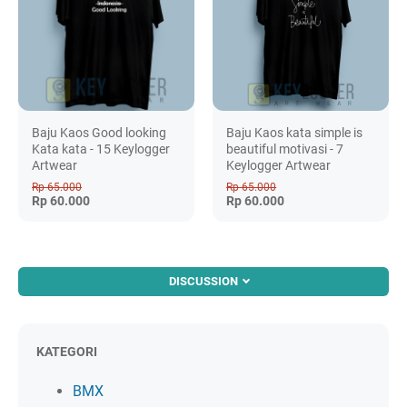
Baju Kaos Good looking
Baju Kaos kata simple is
Kata kata - 15 Keylogger
beautiful motivasi - 7
Artwear
Keylogger Artwear
Rp 65.000
Rp 65.000
Rp 60.000
Rp 60.000
DISCUSSION
KATEGORI
BMX