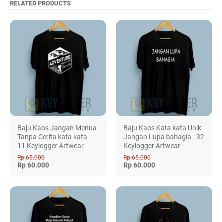
RELATED PRODUCTS
Baju Kaos Jangan Menua
Baju Kaos Kata kata Unik
Tanpa Cerita kata kata -
Jangan Lupa bahagia - 32
11 Keylogger Artwear
Keylogger Artwear
Rp 65.000
Rp 65.000
Rp 60.000
Rp 60.000