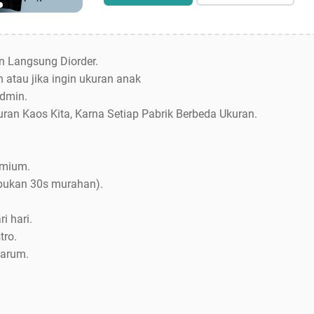
an Langsung Diorder.
 atau jika ingin ukuran anak
dmin.
uran Kaos Kita, Karna Setiap Pabrik Berbeda Ukuran.
emium.
bukan 30s murahan).
i hari.
tro.
Jarum.