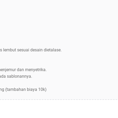
s lembut sesuai desain dietalase.
menjemur dan menyetrika.
pada sablonannya.
ang (tambahan biaya 10k)