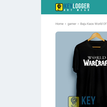
›
›
Home
gamer
Baju Kaos World Of