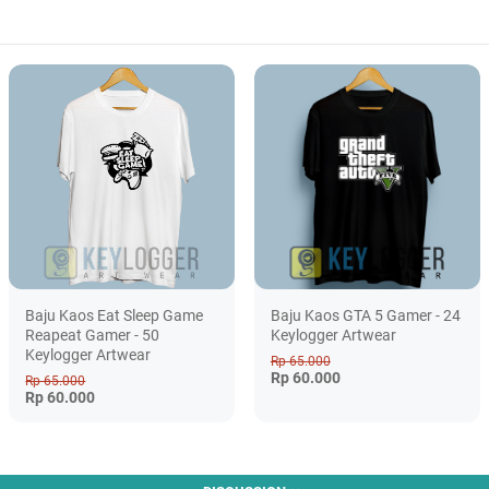
Baju Kaos Eat Sleep Game
Baju Kaos GTA 5 Gamer - 24
Reapeat Gamer - 50
Keylogger Artwear
Keylogger Artwear
Rp 65.000
Rp 60.000
Rp 65.000
Rp 60.000