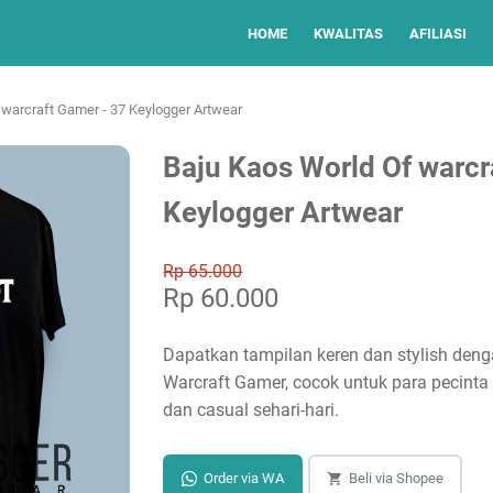
HOME
KWALITAS
AFILIASI
 warcraft Gamer - 37 Keylogger Artwear
Baju Kaos World Of warcr
Keylogger Artwear
Rp 65.000
Rp 60.000
Dapatkan tampilan keren dan stylish den
Warcraft Gamer, cocok untuk para pecinta
dan casual sehari-hari.
Order via WA
Beli via Shopee