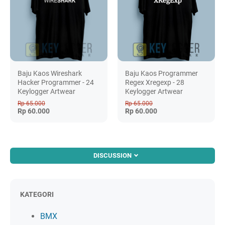
Baju Kaos Wireshark
Baju Kaos Programmer
Hacker Programmer - 24
Regex Xregexp - 28
Keylogger Artwear
Keylogger Artwear
Rp 65.000
Rp 65.000
Rp 60.000
Rp 60.000
DISCUSSION
KATEGORI
BMX