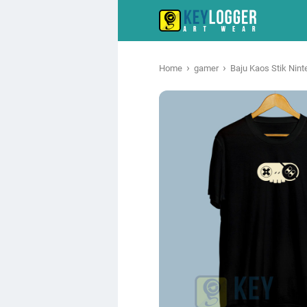
›
›
Home
gamer
Baju Kaos Stik Nin