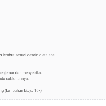
s lembut sesuai desain dietalase.
menjemur dan menyetrika.
pada sablonannya.
ang (tambahan biaya 10k)