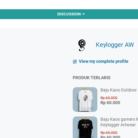
DISCUSSION
Keylogger AW
View my complete profile
PRODUK TERLARIS
Baju Kaos Outdoor P
Rp 65.000
Rp 60.000
Baju Kaos gamers M
Keylogger Artwear
Rp 65.000
Rp 60.000