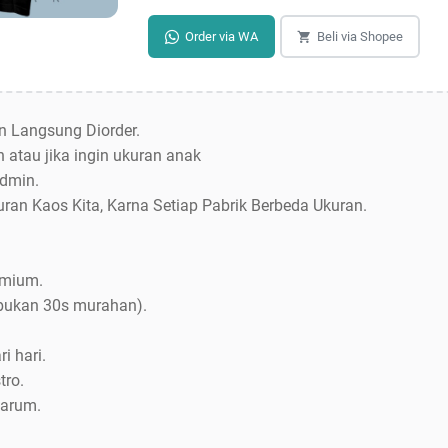
Order via WA
Beli via Shopee
an Langsung Diorder.
 atau jika ingin ukuran anak
dmin.
uran Kaos Kita, Karna Setiap Pabrik Berbeda Ukuran.
emium.
bukan 30s murahan).
i hari.
tro.
Jarum.