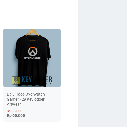
Baju Kaos Overwatch
Gamer - 29 Keylogger
Artwear
Rp 65.000
Rp 60.000