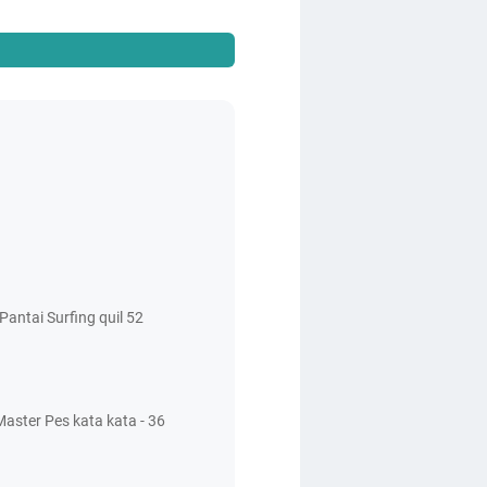
antai Surfing quil 52
aster Pes kata kata - 36