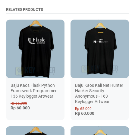
RELATED PRODUCTS
Baju Kaos Flask Python
Baju Kaos Kali Net Hunter
Framework Programmer -
Hacker Security
136 Keylogger Artwear
Anonymous - 163
Keylogger Artwear
Rp 65.000
Rp 60.000
Rp 65.000
Rp 60.000