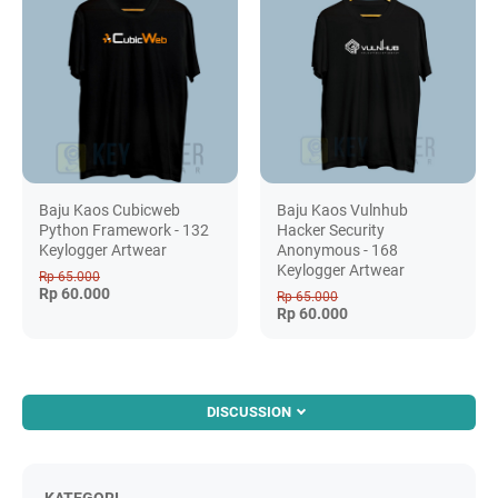
Baju Kaos Cubicweb
Baju Kaos Vulnhub
Python Framework - 132
Hacker Security
Keylogger Artwear
Anonymous - 168
Keylogger Artwear
Rp 65.000
Rp 60.000
Rp 65.000
Rp 60.000
DISCUSSION