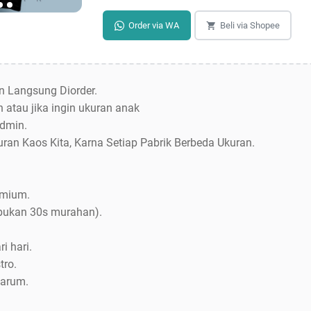
Order via WA
Beli via Shopee
an Langsung Diorder.
 atau jika ingin ukuran anak
dmin.
uran Kaos Kita, Karna Setiap Pabrik Berbeda Ukuran.
emium.
bukan 30s murahan).
i hari.
tro.
Jarum.