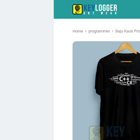
›
›
Home
programmer
Baju Kaos Pr