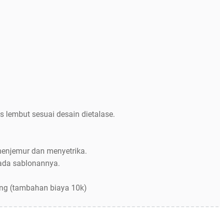
s lembut sesuai desain dietalase.
menjemur dan menyetrika.
pada sablonannya.
ang (tambahan biaya 10k)