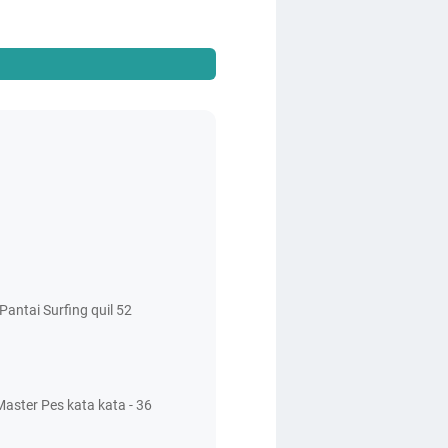
antai Surfing quil 52
aster Pes kata kata - 36