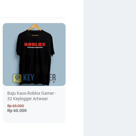
Baju Kaos Roblox Gamer -
32 Keylogger Artwear
Rp 65.000
Rp 60.000