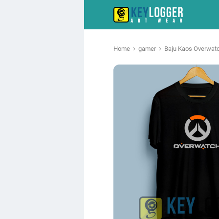
›
›
Home
gamer
Baju Kaos Overwatc