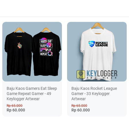
Baju Kaos Gamers Eat Sleep
Baju Kaos Rocket League
Game Repeat Gamer - 49
Gamer - 33 Keylogger
Keylogger Artwear
Artwear
Rp 65.000
Rp 65.000
Rp 60.000
Rp 60.000