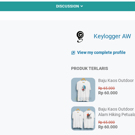
DISCUSSION
Keylogger AW
View my complete profile
PRODUK TERLARIS
Baju Kaos Outdoor P
Rp 65.000
Rp 60.000
Baju Kaos Outdoor
Alam Hiking Petual
Rp 65.000
Rp 60.000