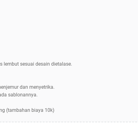
s lembut sesuai desain dietalase.
menjemur dan menyetrika.
pada sablonannya.
ang (tambahan biaya 10k)