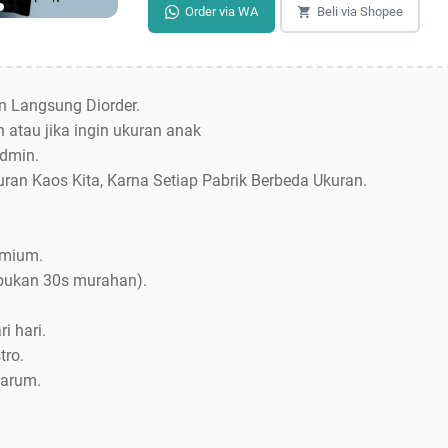
Order via WA
Beli via Shopee
an Langsung Diorder.
 atau jika ingin ukuran anak
dmin.
uran Kaos Kita, Karna Setiap Pabrik Berbeda Ukuran.
emium.
bukan 30s murahan).
i hari.
tro.
Jarum.