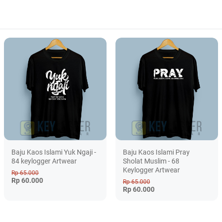
Baju Kaos Islami Yuk Ngaji -
Baju Kaos Islami Pray
84 keylogger Artwear
Sholat Muslim - 68
Keylogger Artwear
Rp 65.000
Rp 60.000
Rp 65.000
Rp 60.000