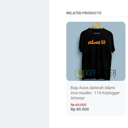
RELATED PRODUCTS
Baju Kaos dakwah islami
Ana muslim - 119 Keylogger
Artwear
Rp 65.000
Rp 60.000