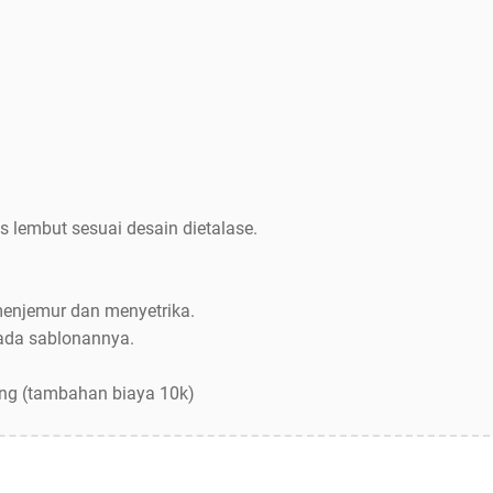
s lembut sesuai desain dietalase.
menjemur dan menyetrika.
pada sablonannya.
ang (tambahan biaya 10k)