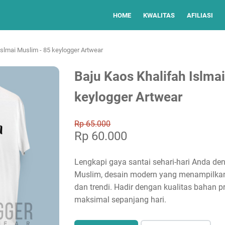
HOME
KWALITAS
AFILIASI
Islmai Muslim - 85 keylogger Artwear
Baju Kaos Khalifah Islma
keylogger Artwear
Rp 65.000
Rp 60.000
Lengkapi gaya santai sehari-hari Anda de
Muslim, desain modern yang menampilkan
dan trendi. Hadir dengan kualitas bahan
maksimal sepanjang hari.