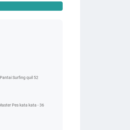
antai Surfing quil 52
aster Pes kata kata - 36