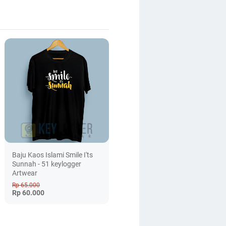
Baju Kaos Islami Smile I'ts
Sunnah - 51 keylogger
Artwear
Rp 65.000
Rp 60.000