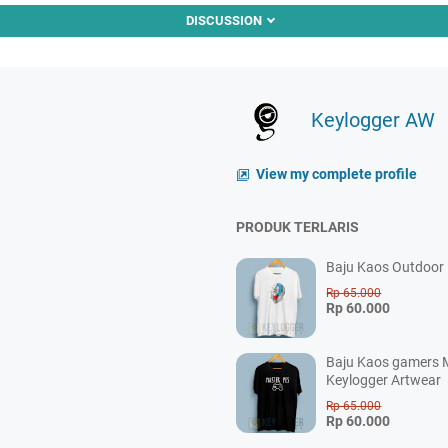
DISCUSSION
Keylogger AW
View my complete profile
PRODUK TERLARIS
Baju Kaos Outdoor P
Rp 65.000
Rp 60.000
Baju Kaos gamers M
Keylogger Artwear
Rp 65.000
Rp 60.000