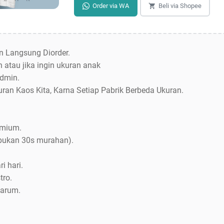
Order via WA
Beli via Shopee
an Langsung Diorder.
 atau jika ingin ukuran anak
dmin.
uran Kaos Kita, Karna Setiap Pabrik Berbeda Ukuran.
emium.
bukan 30s murahan).
i hari.
tro.
Jarum.