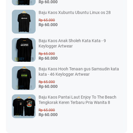
Rp 60.000
Baju Kaos Xubuntu Ubuntu Linux os 28
Rp 65.000
Rp 60.000
Baju Kaos Anak Sholeh Kata Kata - 9
Keylogger Artwear
Rp 65.000
Rp 60.000
Baju Kaos Hooh Tenaan gus Samsudin kata
kata - 46 Keylogger Artwear
Rp 65.000
Rp 60.000
Baju Kaos Pantai Laut Enjoy To The Beach
Tengkorak Keren Terbaru Pria Wanita 8
Rp 65.000
Rp 60.000