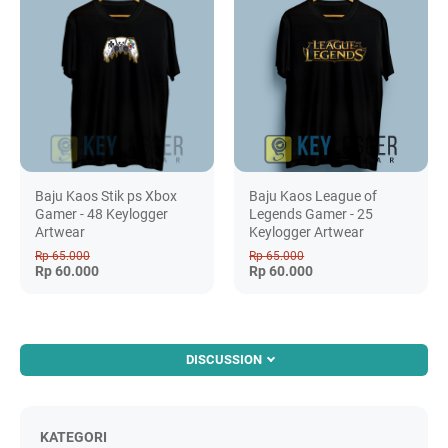
Baju Kaos Stik ps Xbox
Baju Kaos League of
Gamer - 48 Keylogger
Legends Gamer - 25
Artwear
Keylogger Artwear
Rp 65.000
Rp 65.000
Rp 60.000
Rp 60.000
DISCUSSION
KATEGORI