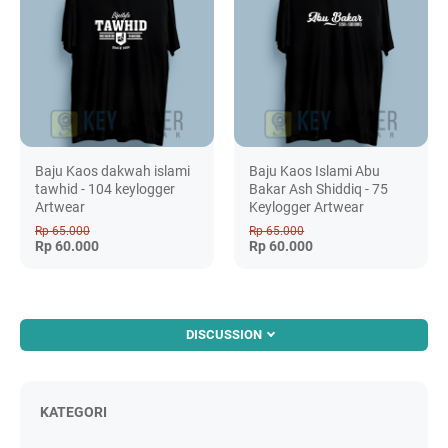
Baju Kaos dakwah islami
Baju Kaos Islami Abu
tawhid - 104 keylogger
Bakar Ash Shiddiq - 75
Artwear
Keylogger Artwear
Rp 65.000
Rp 65.000
Rp 60.000
Rp 60.000
DISCUSSION
KATEGORI