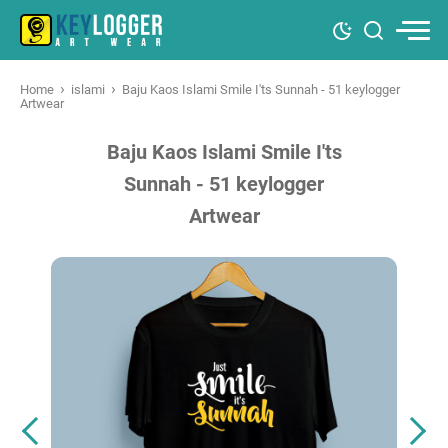
›
›
Home
islami
Baju Kaos Islami Smile I'ts Sunnah - 51 keylogger
Artwear
Baju Kaos Islami Smile I'ts
Sunnah - 51 keylogger
Artwear