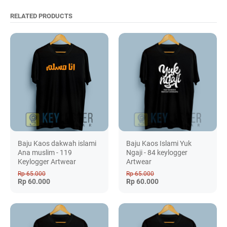
RELATED PRODUCTS
Baju Kaos dakwah islami
Baju Kaos Islami Yuk
Ana muslim - 119
Ngaji - 84 keylogger
Keylogger Artwear
Artwear
Rp 65.000
Rp 65.000
Rp 60.000
Rp 60.000