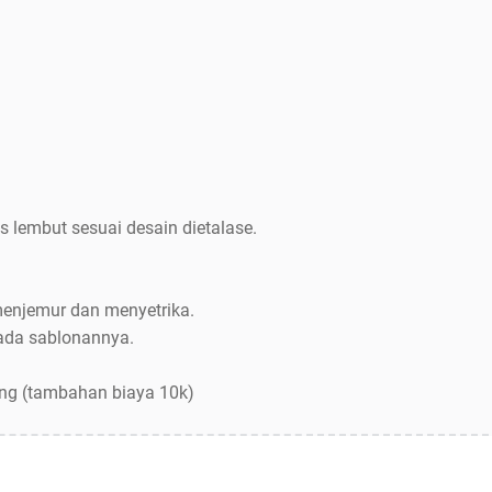
s lembut sesuai desain dietalase.
menjemur dan menyetrika.
pada sablonannya.
ang (tambahan biaya 10k)