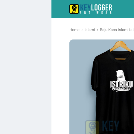
›
›
Home
islami
Baju Kaos Islami Ist