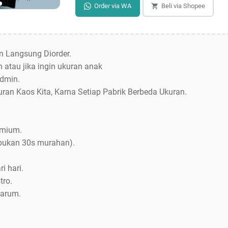
Order via WA
Beli via Shopee
an Langsung Diorder.
 atau jika ingin ukuran anak
dmin.
uran Kaos Kita, Karna Setiap Pabrik Berbeda Ukuran.
emium.
bukan 30s murahan).
i hari.
tro.
Jarum.