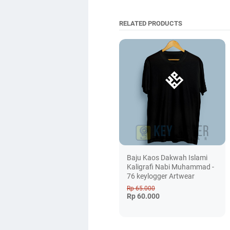
RELATED PRODUCTS
Baju Kaos Dakwah Islami
Kaligrafi Nabi Muhammad -
76 keylogger Artwear
Rp 65.000
Rp 60.000