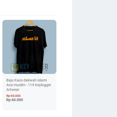
Baju Kaos dakwah islami
Ana muslim - 119 Keylogger
Artwear
Rp 65.000
Rp 60.000