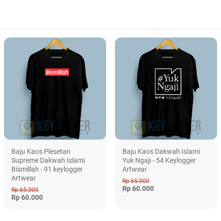
Baju Kaos Plesetan
Baju Kaos Dakwah Islami
Supreme Dakwah Islami
Yuk Ngaji - 54 Keylogger
Bismillah - 91 keylogger
Artwear
Artwear
Rp 65.000
Rp 60.000
Rp 65.000
Rp 60.000