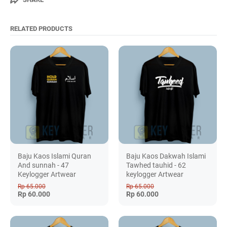
RELATED PRODUCTS
Baju Kaos Islami Quran
Baju Kaos Dakwah Islami
And sunnah - 47
Tawhed tauhid - 62
Keylogger Artwear
keylogger Artwear
Rp 65.000
Rp 65.000
Rp 60.000
Rp 60.000