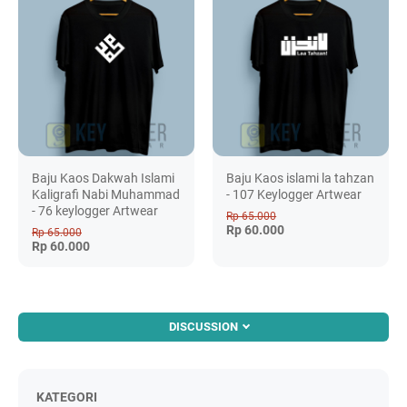
Baju Kaos Dakwah Islami
Baju Kaos islami la tahzan
Kaligrafi Nabi Muhammad
- 107 Keylogger Artwear
- 76 keylogger Artwear
Rp 65.000
Rp 60.000
Rp 65.000
Rp 60.000
DISCUSSION
KATEGORI