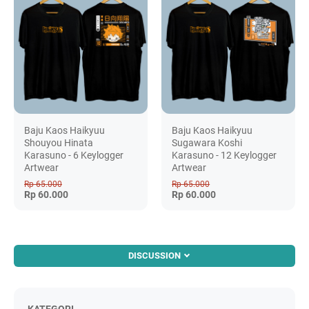
Baju Kaos Haikyuu
Baju Kaos Haikyuu
Shouyou Hinata
Sugawara Koshi
Karasuno - 6 Keylogger
Karasuno - 12 Keylogger
Artwear
Artwear
Rp 65.000
Rp 65.000
Rp 60.000
Rp 60.000
DISCUSSION