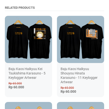
RELATED PRODUCTS
Baju Kaos Haikyuu Kei
Baju Kaos Haikyuu
Tsukishima Karasuno - 5
Shouyou Hinata
Keylogger Artwear
Karasuno - 11 Keylogger
Artwear
Rp 65.000
Rp 60.000
Rp 65.000
Rp 60.000