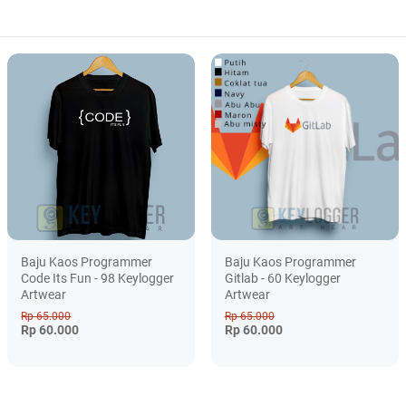
Baju Kaos Programmer
Baju Kaos Programmer
Code Its Fun - 98 Keylogger
Gitlab - 60 Keylogger
Artwear
Artwear
Rp 65.000
Rp 65.000
Rp 60.000
Rp 60.000