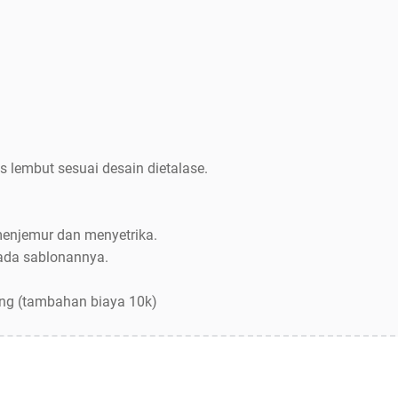
s lembut sesuai desain dietalase.
menjemur dan menyetrika.
pada sablonannya.
ang (tambahan biaya 10k)