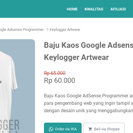
HOME
KWALITAS
AFILIASI
ogle Adsense Programmer - 1 Keylogger Artwear
Baju Kaos Google Adsens
Keylogger Artwear
Rp 65.000
Rp 60.000
Baju Kaos Google AdSense Programmer ad
para pengembang web yang ingin tampil s
dengan desain unik yang menggabungkan
Order via WA
Beli via Shopee