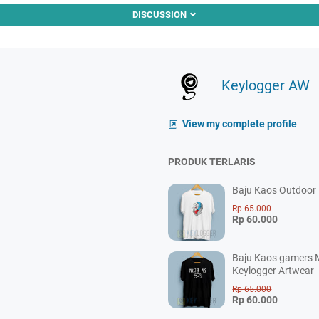
DISCUSSION
Keylogger AW
View my complete profile
PRODUK TERLARIS
Baju Kaos Outdoor P
Rp 65.000
Rp 60.000
Baju Kaos gamers M
Keylogger Artwear
Rp 65.000
Rp 60.000