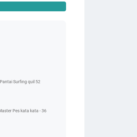
antai Surfing quil 52
aster Pes kata kata - 36