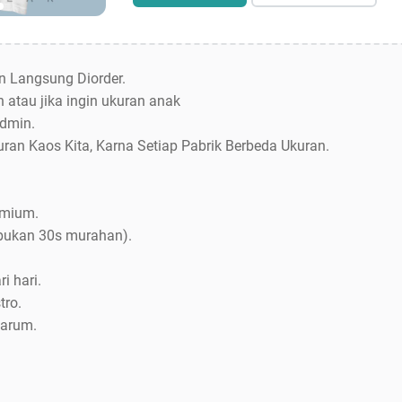
an Langsung Diorder.
 atau jika ingin ukuran anak
dmin.
uran Kaos Kita, Karna Setiap Pabrik Berbeda Ukuran.
emium.
bukan 30s murahan).
i hari.
tro.
Jarum.