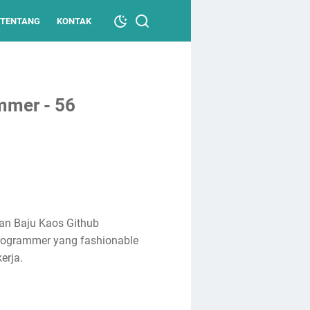
TENTANG
KONTAK
mmer - 56
gan Baju Kaos Github
rogrammer yang fashionable
erja.