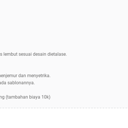
s lembut sesuai desain dietalase.
menjemur dan menyetrika.
pada sablonannya.
ang (tambahan biaya 10k)