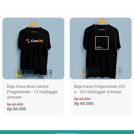
Baju Kaos linux centos
Baju Kaos Programmer Ctrl
Programmer - 12 Keylogger
y - 101 Keylogger Artwear
Artwear
Rp 65.000
Rp 60.000
Rp 65.000
Rp 60.000