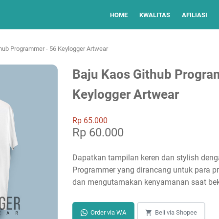
HOME
KWALITAS
AFILIASI
hub Programmer - 56 Keylogger Artwear
Baju Kaos Github Progra
Keylogger Artwear
Rp 65.000
Rp 60.000
Dapatkan tampilan keren dan stylish den
Programmer yang dirancang untuk para p
dan mengutamakan kenyamanan saat bek
Order via WA
Beli via Shopee