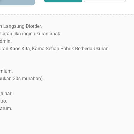
an Langsung Diorder.
 atau jika ingin ukuran anak
dmin.
uran Kaos Kita, Karna Setiap Pabrik Berbeda Ukuran.
emium.
bukan 30s murahan).
i hari.
tro.
Jarum.