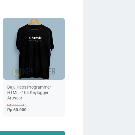
Baju Kaos Programmer
HTML - 104 Keylogger
Artwear
Rp 65.000
Rp 60.000