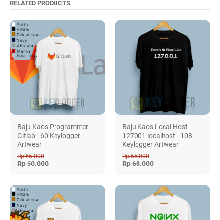
RELATED PRODUCTS
Baju Kaos Programmer
Baju Kaos Local Host
Gitlab - 60 Keylogger
127001 localhost - 108
Artwear
Keylogger Artwear
Rp 65.000
Rp 65.000
Rp 60.000
Rp 60.000