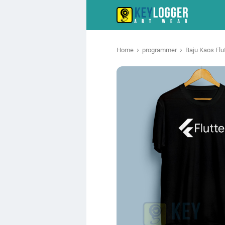
›
›
Home
programmer
Baju Kaos Flu