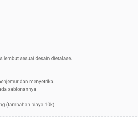
s lembut sesuai desain dietalase.
menjemur dan menyetrika.
pada sablonannya.
ang (tambahan biaya 10k)