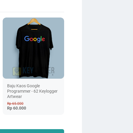
Baju Kaos Google
Programmer - 62 Keylogger
Artwear
Rp 65.000
Rp 60.000