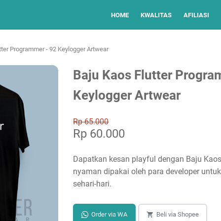
HOME
KWALITAS
AFILIASI
tter Programmer - 92 Keylogger Artwear
Baju Kaos Flutter Progra
Keylogger Artwear
Rp 65.000
Rp 60.000
Dapatkan kesan playful dengan Baju Kaos
nyaman dipakai oleh para developer untuk 
sehari-hari.
Order via WA
Beli via Shopee