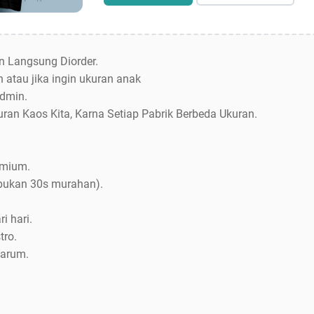
an Langsung Diorder.
 atau jika ingin ukuran anak
dmin.
uran Kaos Kita, Karna Setiap Pabrik Berbeda Ukuran.
emium.
bukan 30s murahan).
i hari.
tro.
Jarum.