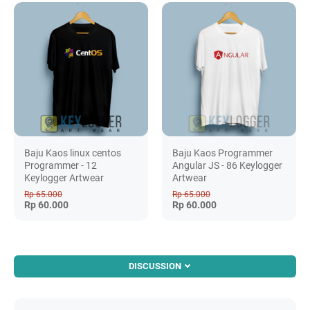
Baju Kaos linux centos
Baju Kaos Programmer
Programmer - 12
Angular JS - 86 Keylogger
Keylogger Artwear
Artwear
Rp 65.000
Rp 65.000
Rp 60.000
Rp 60.000
DISCUSSION