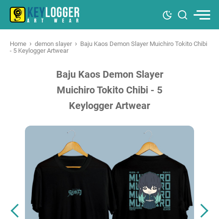
›
›
Home
demon slayer
Baju Kaos Demon Slayer Muichiro Tokito Chibi
- 5 Keylogger Artwear
Baju Kaos Demon Slayer
Muichiro Tokito Chibi - 5
Keylogger Artwear