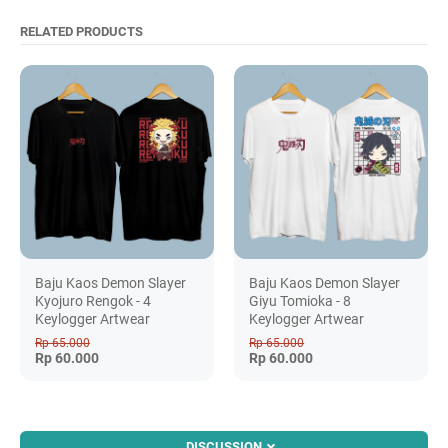
RELATED PRODUCTS
Baju Kaos Demon Slayer
Baju Kaos Demon Slayer
Kyojuro Rengok - 4
Giyu Tomioka - 8
Keylogger Artwear
Keylogger Artwear
Rp 65.000
Rp 65.000
Rp 60.000
Rp 60.000
DISCUSSION