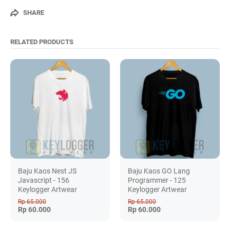
SHARE
RELATED PRODUCTS
Baju Kaos Nest JS
Baju Kaos GO Lang
Javascript - 156
Programmer - 125
Keylogger Artwear
Keylogger Artwear
Rp 65.000
Rp 65.000
Rp 60.000
Rp 60.000