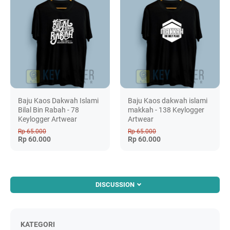
Baju Kaos Dakwah Islami
Baju Kaos dakwah islami
Bilal Bin Rabah - 78
makkah - 138 Keylogger
Keylogger Artwear
Artwear
Rp 65.000
Rp 65.000
Rp 60.000
Rp 60.000
DISCUSSION
KATEGORI