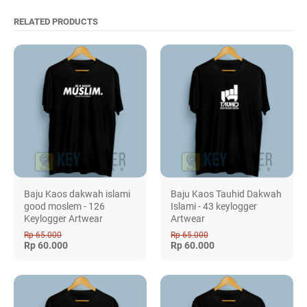
RELATED PRODUCTS
Baju Kaos dakwah islami
Baju Kaos Tauhid Dakwah
good moslem - 126
Islami - 43 keylogger
Keylogger Artwear
Artwear
Rp 65.000
Rp 65.000
Rp 60.000
Rp 60.000