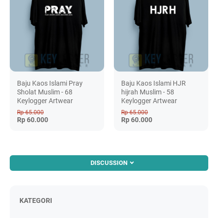
Baju Kaos Islami Pray
Baju Kaos Islami HJR
Sholat Muslim - 68
hijrah Muslim - 58
Keylogger Artwear
Keylogger Artwear
Rp 65.000
Rp 65.000
Rp 60.000
Rp 60.000
DISCUSSION
KATEGORI