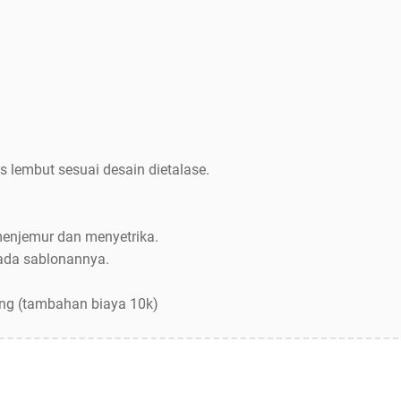
s lembut sesuai desain dietalase.
menjemur dan menyetrika.
pada sablonannya.
ang (tambahan biaya 10k)