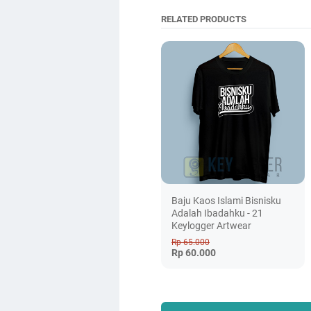
RELATED PRODUCTS
Baju Kaos Islami Bisnisku
Adalah Ibadahku - 21
Keylogger Artwear
Rp 65.000
Rp 60.000