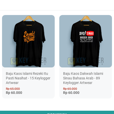
Baju Kaos Islami Rezeki Itu
Baju Kaos Dakwah Islami
Pasti Nasihat - 15 Keylogger
Sinau Bahasa Arab - 89
Artwear
Keylogger Artwear
Rp 65.000
Rp 65.000
Rp 60.000
Rp 60.000