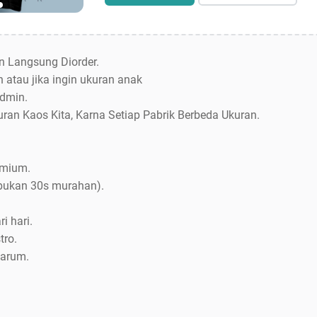
an Langsung Diorder.
 atau jika ingin ukuran anak
dmin.
uran Kaos Kita, Karna Setiap Pabrik Berbeda Ukuran.
emium.
bukan 30s murahan).
i hari.
tro.
Jarum.