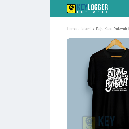
›
›
Home
islami
Baju Kaos Dakwah Is