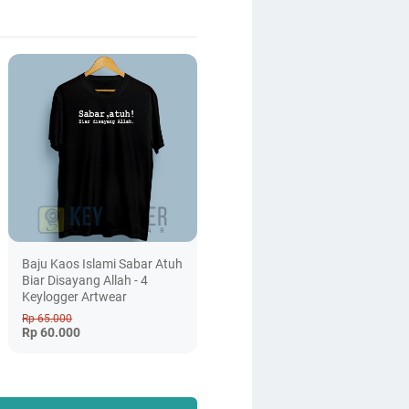
Baju Kaos Islami Sabar Atuh
Biar Disayang Allah - 4
Keylogger Artwear
Rp 65.000
Rp 60.000