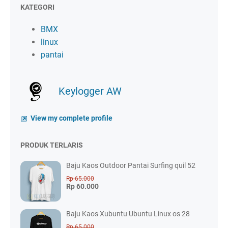
KATEGORI
BMX
linux
pantai
Keylogger AW
View my complete profile
PRODUK TERLARIS
Baju Kaos Outdoor Pantai Surfing quil 52
Rp 65.000
Rp 60.000
Baju Kaos Xubuntu Ubuntu Linux os 28
Rp 65.000