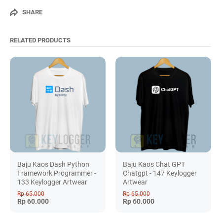
SHARE
RELATED PRODUCTS
Baju Kaos Dash Python
Baju Kaos Chat GPT
Framework Programmer -
Chatgpt - 147 Keylogger
133 Keylogger Artwear
Artwear
Rp 65.000
Rp 65.000
Rp 60.000
Rp 60.000