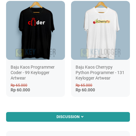
Baju Kaos Programmer
Baju Kaos Cherrypy
Coder - 99 Keylogger
Python Programmer - 131
Artwear
Keylogger Artwear
Rp 65.000
Rp 65.000
Rp 60.000
Rp 60.000
DISCUSSION