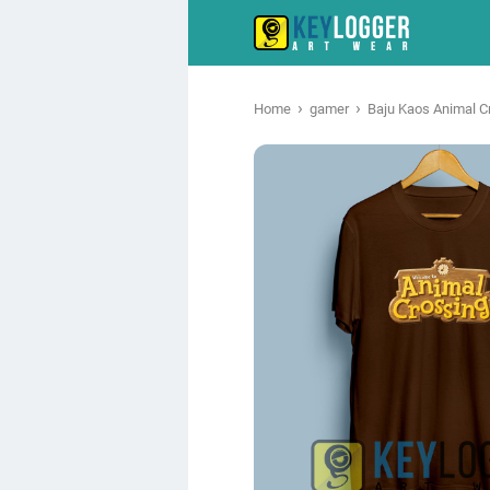
›
›
Home
gamer
Baju Kaos Animal C