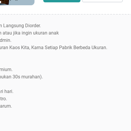
an Langsung Diorder.
 atau jika ingin ukuran anak
dmin.
uran Kaos Kita, Karna Setiap Pabrik Berbeda Ukuran.
emium.
bukan 30s murahan).
i hari.
tro.
Jarum.