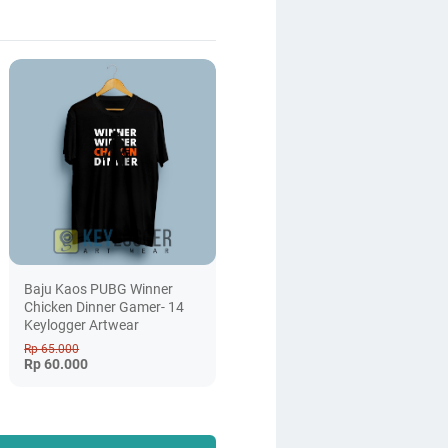
Baju Kaos PUBG Winner
Chicken Dinner Gamer- 14
Keylogger Artwear
Rp 65.000
Rp 60.000