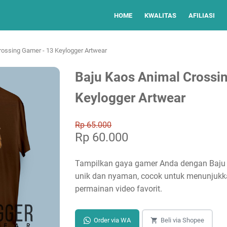
HOME
KWALITAS
AFILIASI
rossing Gamer - 13 Keylogger Artwear
Baju Kaos Animal Crossi
Keylogger Artwear
Rp 65.000
Rp 60.000
Tampilkan gaya gamer Anda dengan Baju 
unik dan nyaman, cocok untuk menunjukk
permainan video favorit.
Order via WA
Beli via Shopee