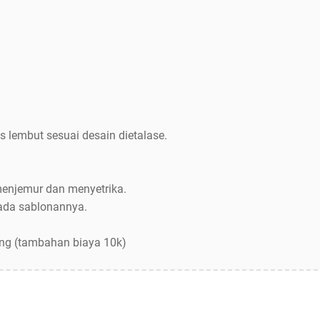
s lembut sesuai desain dietalase.
menjemur dan menyetrika.
pada sablonannya.
ang (tambahan biaya 10k)