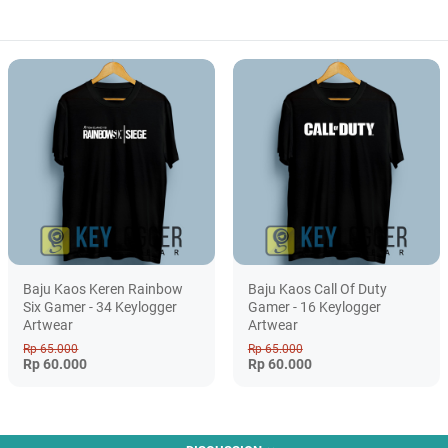
Baju Kaos Keren Rainbow
Baju Kaos Call Of Duty
Six Gamer - 34 Keylogger
Gamer - 16 Keylogger
Artwear
Artwear
Rp 65.000
Rp 65.000
Rp 60.000
Rp 60.000