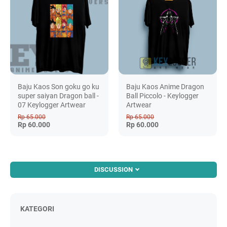
Baju Kaos Son goku go ku
Baju Kaos Anime Dragon
super saiyan Dragon ball -
Ball Piccolo - Keylogger
07 Keylogger Artwear
Artwear
Rp 65.000
Rp 65.000
Rp 60.000
Rp 60.000
DISCUSSION
KATEGORI