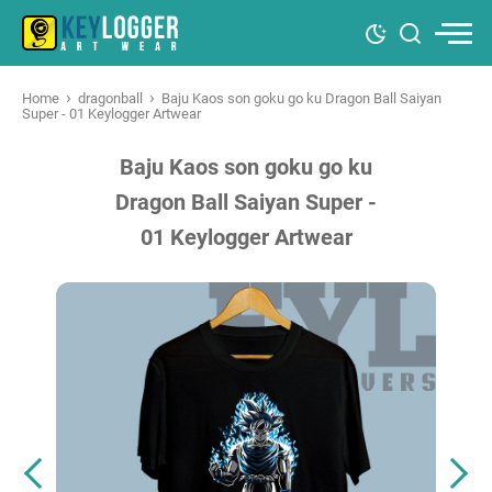
›
›
Home
dragonball
Baju Kaos son goku go ku Dragon Ball Saiyan
Super - 01 Keylogger Artwear
Baju Kaos son goku go ku
Dragon Ball Saiyan Super -
01 Keylogger Artwear