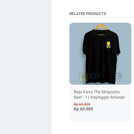
RELATED PRODUCTS
Baju Kaos The Simpsons
Bart - 11 Keylogger Artwear
Rp 65.000
Rp 60.000