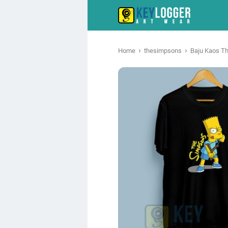
›
›
Home
thesimpsons
Baju Kaos Th