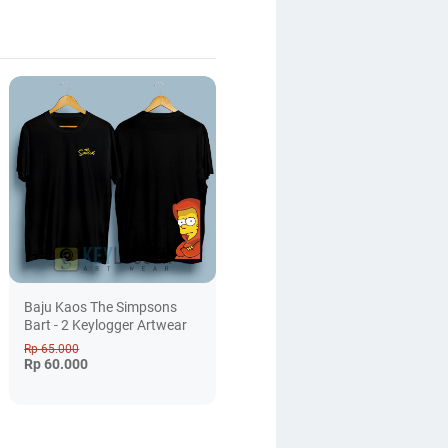
Baju Kaos The Simpsons
Bart - 2 Keylogger Artwear
Rp 65.000
Rp 60.000