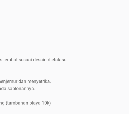
s lembut sesuai desain dietalase.
menjemur dan menyetrika.
pada sablonannya.
ang (tambahan biaya 10k)