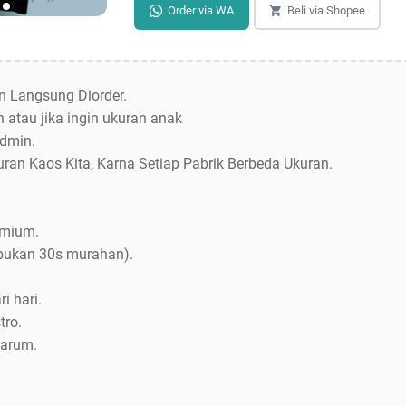
Order via WA
Beli via Shopee
an Langsung Diorder.
 atau jika ingin ukuran anak
dmin.
uran Kaos Kita, Karna Setiap Pabrik Berbeda Ukuran.
emium.
bukan 30s murahan).
i hari.
tro.
Jarum.