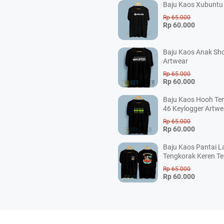
Baju Kaos Xubuntu 
Rp 65.000
Rp 60.000
Baju Kaos Anak Sho
Artwear
Rp 65.000
Rp 60.000
Baju Kaos Hooh Ten
46 Keylogger Artwe
Rp 65.000
Rp 60.000
Baju Kaos Pantai L
Tengkorak Keren Te
Rp 65.000
Rp 60.000