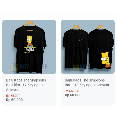
Baju Kaos The Simpsons
Baju Kaos The Simpsons
Bart film - 17 Keylogger
Bart - 13 Keylogger Artwear
Artwear
Rp 65.000
Rp 60.000
Rp 65.000
Rp 60.000