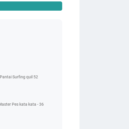
antai Surfing quil 52
aster Pes kata kata - 36