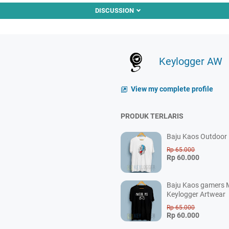
DISCUSSION
Keylogger AW
View my complete profile
PRODUK TERLARIS
Baju Kaos Outdoor P
Rp 65.000
Rp 60.000
Baju Kaos gamers M
Keylogger Artwear
Rp 65.000
Rp 60.000