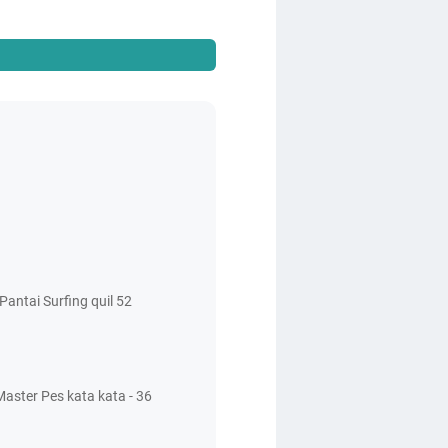
antai Surfing quil 52
aster Pes kata kata - 36