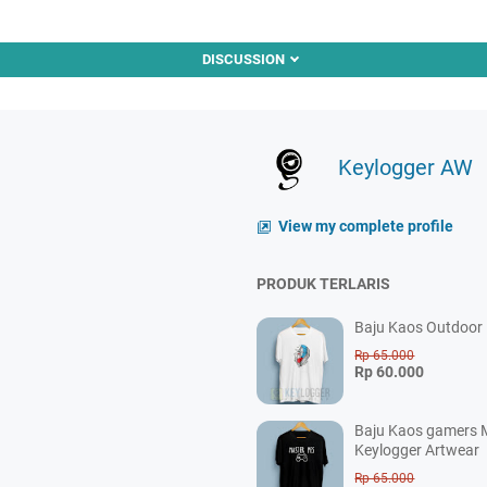
DISCUSSION
Keylogger AW
View my complete profile
PRODUK TERLARIS
Baju Kaos Outdoor P
Rp 65.000
Rp 60.000
Baju Kaos gamers M
Keylogger Artwear
Rp 65.000