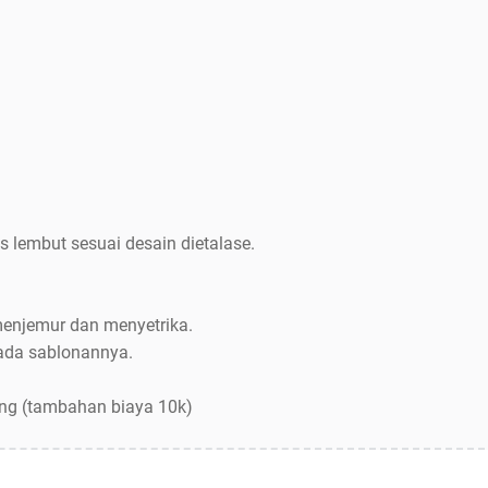
s lembut sesuai desain dietalase.
menjemur dan menyetrika.
pada sablonannya.
ang (tambahan biaya 10k)