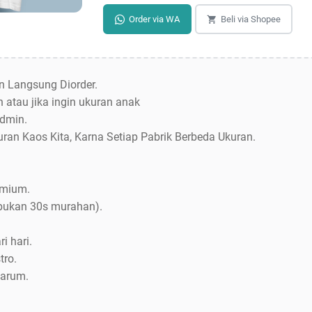
Order via WA
Beli via Shopee
an Langsung Diorder.
 atau jika ingin ukuran anak
dmin.
uran Kaos Kita, Karna Setiap Pabrik Berbeda Ukuran.
emium.
bukan 30s murahan).
i hari.
tro.
Jarum.