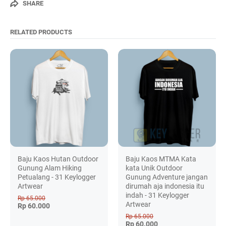
SHARE
RELATED PRODUCTS
Baju Kaos Hutan Outdoor
Baju Kaos MTMA Kata
Gunung Alam Hiking
kata Unik Outdoor
Petualang - 31 Keylogger
Gunung Adventure jangan
Artwear
dirumah aja indonesia itu
indah - 31 Keylogger
Rp 65.000
Artwear
Rp 60.000
Rp 65.000
Rp 60.000