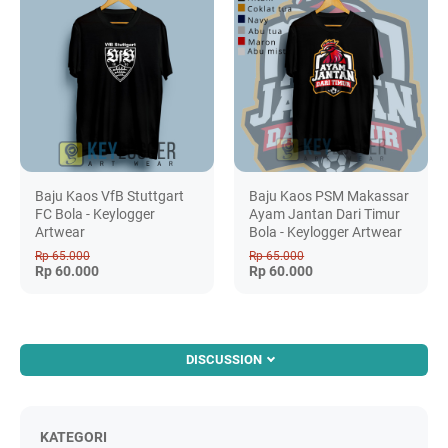
Baju Kaos VfB Stuttgart
Baju Kaos PSM Makassar
FC Bola - Keylogger
Ayam Jantan Dari Timur
Artwear
Bola - Keylogger Artwear
Rp 65.000
Rp 65.000
Rp 60.000
Rp 60.000
DISCUSSION
KATEGORI