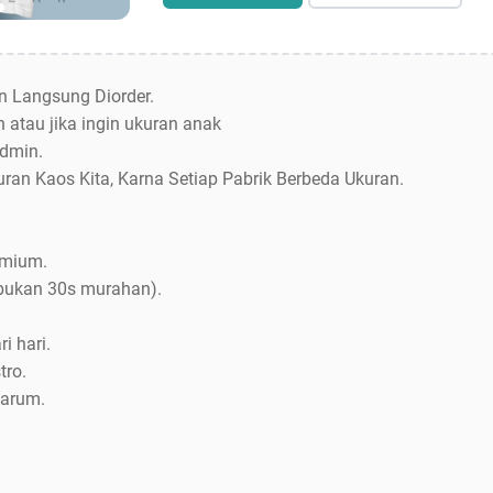
an Langsung Diorder.
 atau jika ingin ukuran anak
dmin.
uran Kaos Kita, Karna Setiap Pabrik Berbeda Ukuran.
emium.
bukan 30s murahan).
i hari.
tro.
Jarum.