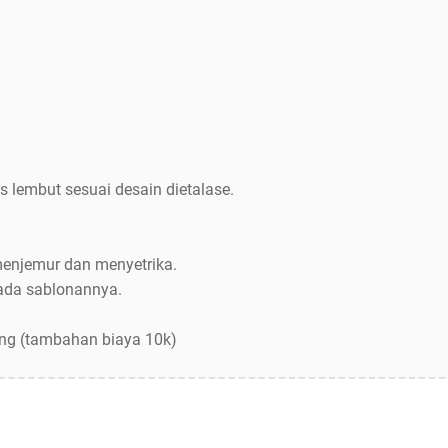
s lembut sesuai desain dietalase.
menjemur dan menyetrika.
pada sablonannya.
ang (tambahan biaya 10k)