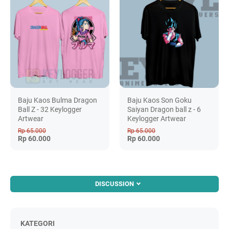
Baju Kaos Bulma Dragon
Baju Kaos Son Goku
Ball Z - 32 Keylogger
Saiyan Dragon ball z - 6
Artwear
Keylogger Artwear
Rp 65.000
Rp 65.000
Rp 60.000
Rp 60.000
DISCUSSION
KATEGORI