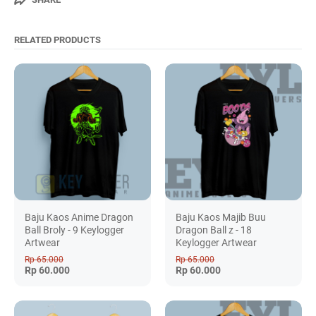
RELATED PRODUCTS
Baju Kaos Anime Dragon
Baju Kaos Majib Buu
Ball Broly - 9 Keylogger
Dragon Ball z - 18
Artwear
Keylogger Artwear
Rp 65.000
Rp 65.000
Rp 60.000
Rp 60.000