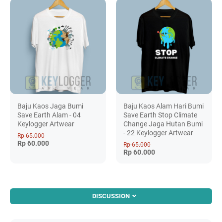
Baju Kaos Jaga Bumi
Baju Kaos Alam Hari Bumi
Save Earth Alam - 04
Save Earth Stop Climate
Keylogger Artwear
Change Jaga Hutan Bumi
- 22 Keylogger Artwear
Rp 65.000
Rp 60.000
Rp 65.000
Rp 60.000
DISCUSSION