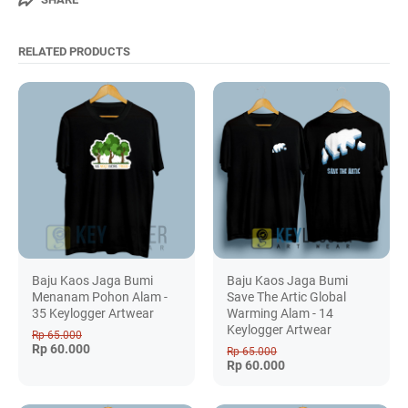
RELATED PRODUCTS
Baju Kaos Jaga Bumi
Baju Kaos Jaga Bumi
Menanam Pohon Alam -
Save The Artic Global
35 Keylogger Artwear
Warming Alam - 14
Keylogger Artwear
Rp 65.000
Rp 60.000
Rp 65.000
Rp 60.000