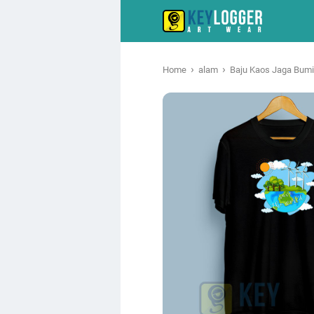
›
›
Home
alam
Baju Kaos Jaga Bumi 