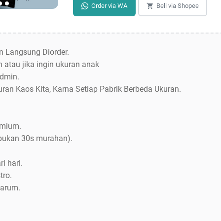
Order via WA
Beli via Shopee
an Langsung Diorder.
 atau jika ingin ukuran anak
dmin.
uran Kaos Kita, Karna Setiap Pabrik Berbeda Ukuran.
emium.
bukan 30s murahan).
i hari.
tro.
Jarum.