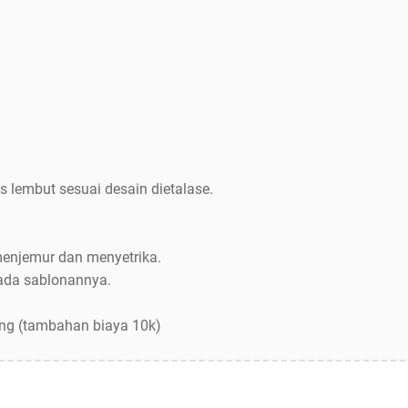
s lembut sesuai desain dietalase.
menjemur dan menyetrika.
pada sablonannya.
ang (tambahan biaya 10k)