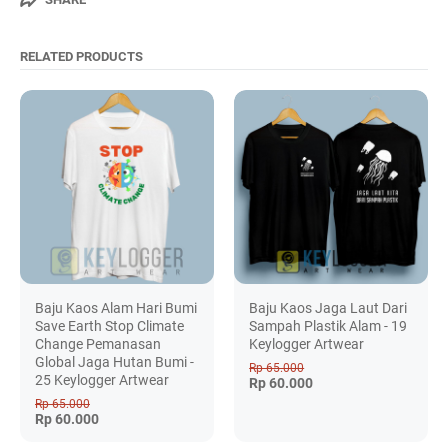
RELATED PRODUCTS
Baju Kaos Alam Hari Bumi
Baju Kaos Jaga Laut Dari
Save Earth Stop Climate
Sampah Plastik Alam - 19
Change Pemanasan
Keylogger Artwear
Global Jaga Hutan Bumi -
Rp 65.000
25 Keylogger Artwear
Rp 60.000
Rp 65.000
Rp 60.000