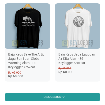
Baju Kaos Save The Artic
Baju Kaos Jaga Laut dan
Jaga Bumi dari Global
Air Kita Alam - 36
Warming Alam - 13
Keylogger Artwear
Keylogger Artwear
Rp 65.000
Rp 60.000
Rp 65.000
Rp 60.000
DISCUSSION