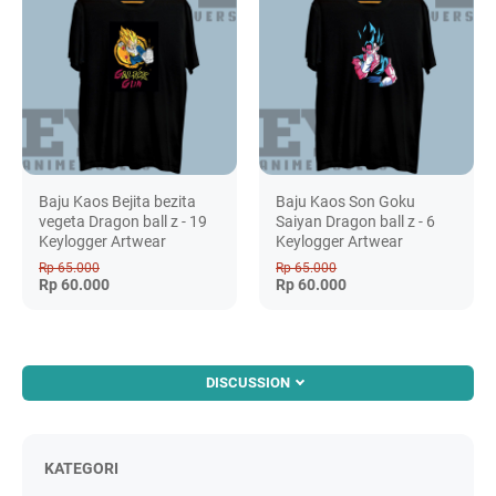
Baju Kaos Bejita bezita
Baju Kaos Son Goku
vegeta Dragon ball z - 19
Saiyan Dragon ball z - 6
Keylogger Artwear
Keylogger Artwear
Rp 65.000
Rp 65.000
Rp 60.000
Rp 60.000
DISCUSSION
KATEGORI