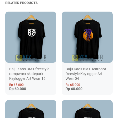
RELATED PRODUCTS
Baju Kaos BMX freestyle
Baju Kaos BMX Astronot
rampworx skatepark
freestyle Keylogger Art
Keylogger Art Wear 16
Wear 04
Rp 65.000
Rp 65.000
Rp 60.000
Rp 60.000