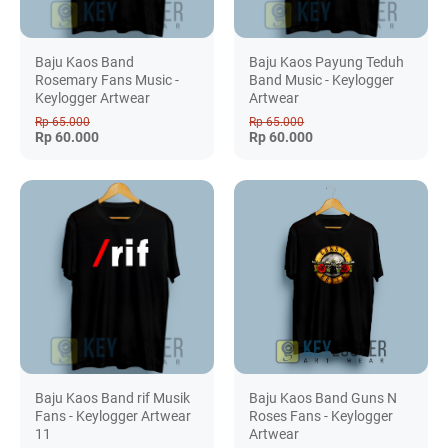
Baju Kaos Band
Baju Kaos Payung Teduh
Rosemary Fans Music -
Band Music - Keylogger
Keylogger Artwear
Artwear
Rp 65.000
Rp 65.000
Rp 60.000
Rp 60.000
Baju Kaos Band rif Musik
Baju Kaos Band Guns N
Fans - Keylogger Artwear
Roses Fans - Keylogger
11
Artwear