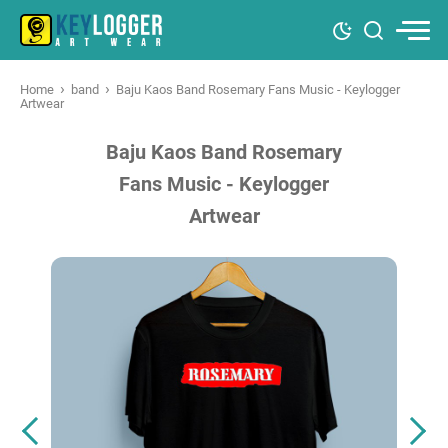
›
›
Home
band
Baju Kaos Band Rosemary Fans Music - Keylogger
Artwear
Baju Kaos Band Rosemary
Fans Music - Keylogger
Artwear