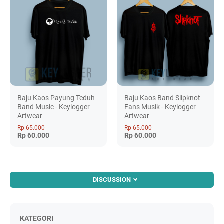
Baju Kaos Payung Teduh
Baju Kaos Band Slipknot
Band Music - Keylogger
Fans Musik - Keylogger
Artwear
Artwear
Rp 65.000
Rp 65.000
Rp 60.000
Rp 60.000
DISCUSSION
KATEGORI