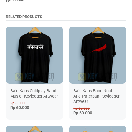
RELATED PRODUCTS
Baju Kaos Coldplay Band
Baju Kaos Band Noah
Music - Keylogger Artwear
Ariel Paterpan- Keylogger
Artwear
Rp 65.000
Rp 60.000
Rp 65.000
Rp 60.000