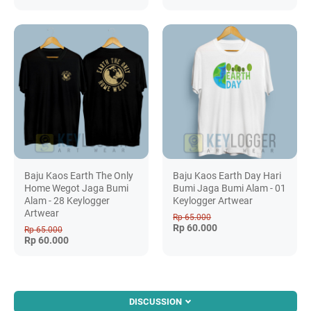
Baju Kaos Earth The Only
Baju Kaos Earth Day Hari
Home Wegot Jaga Bumi
Bumi Jaga Bumi Alam - 01
Alam - 28 Keylogger
Keylogger Artwear
Artwear
Rp 65.000
Rp 60.000
Rp 65.000
Rp 60.000
DISCUSSION