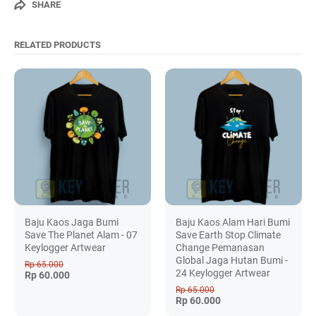
SHARE
RELATED PRODUCTS
Baju Kaos Jaga Bumi
Baju Kaos Alam Hari Bumi
Save The Planet Alam - 07
Save Earth Stop Climate
Keylogger Artwear
Change Pemanasan
Global Jaga Hutan Bumi -
Rp 65.000
24 Keylogger Artwear
Rp 60.000
Rp 65.000
Rp 60.000